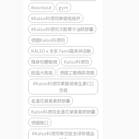
#workout
gym
#Kalso科德司樂健搖搖杯
#Kalso科德司冷壓椰子油軟膠囊
德國Kalso科德司
KALSO x 全家 Fami霜淇淋活動
隨身包體驗價
Kalso科德司
超值大瓶裝
德國工藝精英首選
#Kalso科德司紫錐菊維生素C口
含錠
金盞花葉黃素軟膠囊
Kalso科德司金盞花葉黃素軟膠囊
德國進口
#Kalso科德司帶您逛全球保健品