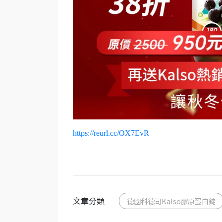
https://reurl.cc/OX7EvR
文章分類
德國科德司Kalso膠原蛋白錠