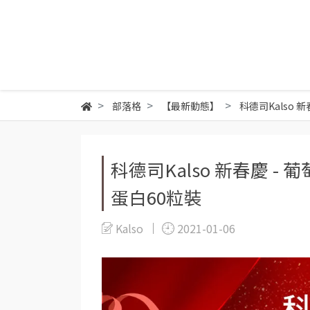
部落格
【最新動態】
科德司Kalso 
科德司Kalso 新春慶 -
蛋白60粒裝
Kalso
2021-01-06