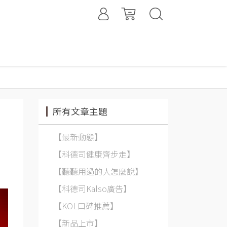
所有文章主題
【最新動態】
【科德司健康齊步走】
【聽聽用過的人怎麼說】
【科德司Kalso廣告】
【KOL口碑推薦】
【新品上市】