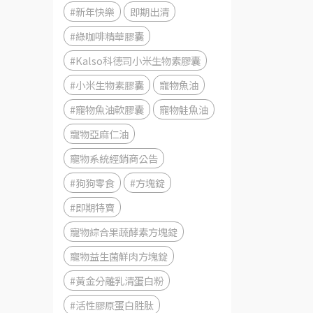
#新年快樂
即期出清
#綠咖啡精華膠囊
#Kalso科德司小米生物素膠囊
#小米生物素膠囊
寵物魚油
#寵物魚油軟膠囊
寵物鮭魚油
寵物亞麻仁油
寵物系統經銷商公告
#狗狗零食
#方塊錠
#即期特賣
寵物綜合果蔬酵素方塊錠
寵物益生菌鮮肉方塊錠
#黃金分離乳清蛋白粉
#活性膠原蛋白胜肽