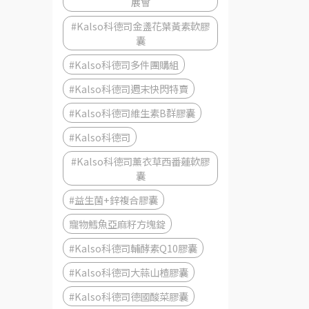
展會
#Kalso科德司金盞花葉黃素軟膠
囊
#Kalso科德司多件團購組
#Kalso科德司週末快閃特賣
#Kalso科德司維生素B群膠囊
#Kalso科德司
#Kalso科德司薰衣草西番蓮軟膠
囊
#益生菌+鋅複合膠囊
寵物鱈魚亞麻籽方塊錠
#Kalso科德司輔酵素Q10膠囊
#Kalso科德司大蒜山楂膠囊
#Kalso科德司德國酸菜膠囊