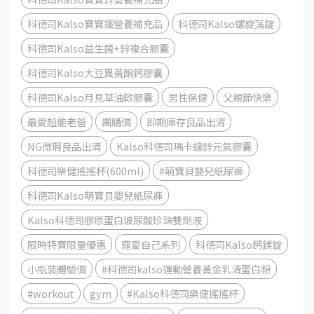
科德司Kalso寶寶鐵營養補充品
科德司Kalso螺旋藻錠
科德司Kalso益生菌+鋅複合膠囊
科德司Kalso大豆異黃酮鈣膠囊
科德司Kalso月見草油軟膠囊
男性保健
父親節快樂
最愛超能老爸
團購價
即期庫存良品出清
NG微瑕良品出清
Kalso科德司瑪卡蠔鋅元氣膠囊
科德司樂健搖搖杯(600ml)
#萌寶貝嬰兒紙尿褲
科德司Kalso萌寶貝嬰兒紙尿褲
Kalso科德司膠原蛋白玻尿酸珍珠雙劑液
限時特賣限量優惠
寵愛自己系列
科德司Kalso鈣鎂錠
小瓶裝體驗價
#科德司kalso運動營養黃金乳清蛋白粉
#workout
gym
#Kalso科德司樂健搖搖杯