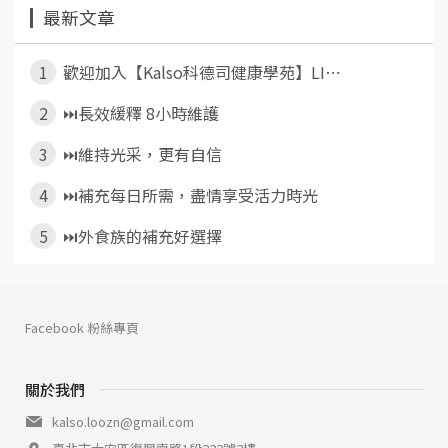
最新文章
1
歡迎加入【Kalso科德司健康學苑】LI⋯
2
⏭️長效緩釋 8小時維護
3
⏭️維持光采，更有自信
4
⏭️補充每日所需，盡情享受活力時光
5
⏭️外食族的補充好選擇
Facebook 粉絲專頁
關於我們
kalso.loozn@gmail.com