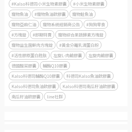
#Kalso科德司小米生物素膠囊
#小米生物素膠囊
寵物魚油
#寵物魚油軟膠囊
寵物鮭魚油
寵物亞麻仁油
寵物系統經銷商公告
#狗狗零食
#方塊錠
#即期特賣
寵物綜合果蔬酵素方塊錠
寵物益生菌鮮肉方塊錠
#黃金分離乳清蛋白粉
#活性膠原蛋白胜肽
左旋L-肉鹼膠囊
左旋肉鹼膠囊
德國酸菜膠囊
輔酶Q10膠囊
Kalso科德司輔酶Q10膠囊
科德司Kalso魚油軟膠囊
Kalso科德司魚油軟膠囊
Kalso科德司南瓜籽油軟膠囊
南瓜籽油軟膠囊
line社群