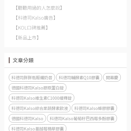
【聽聽用過的人怎麼說】
【科德司Kalso廣告】
【KOL口碑推薦】
【新品上市】
文章分類
科德司胖胖瓶輕纖奶昔
科德司輔酵素Q10膠囊
開幕慶
德國科德司Kalso膠原蛋白錠
科德司Kalso維生素C1000緩釋錠
科德司Kalso綜合果蔬酵素飲液
科德司Kalso蜂膠膠囊
德國科德司Kalso
科德司Kalso葡萄籽巴西莓多酚膠囊
科德司Kalso蔓越莓精華膠囊