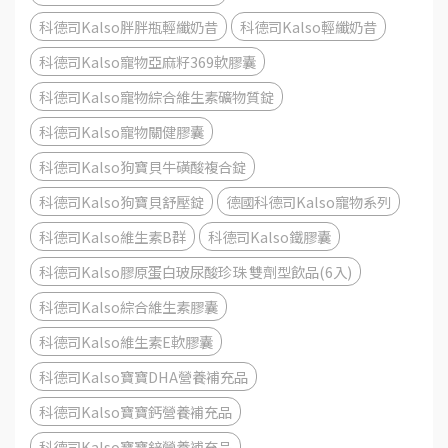
科德司Kalso胖胖瓶輕纖奶昔
科德司Kalso輕纖奶昔
科德司Kalso寵物亞麻籽369軟膠囊
科德司Kalso寵物綜合維生素礦物質錠
科德司Kalso寵物關健膠囊
科德司Kalso狗寶貝牛磺酸複合錠
科德司Kalso狗寶貝舒壓錠
德國科德司Kalso寵物系列
科德司Kalso維生素B群
科德司Kalso鐵膠囊
科德司Kalso膠原蛋白玻尿酸珍珠 雙劑型飲品(6入)
科德司Kalso綜合維生素膠囊
科德司Kalso維生素E軟膠囊
科德司Kalso寶寶DHA營養補充品
科德司Kalso寶寶鈣營養補充品
科德司Kalso寶寶鋅營養補充品