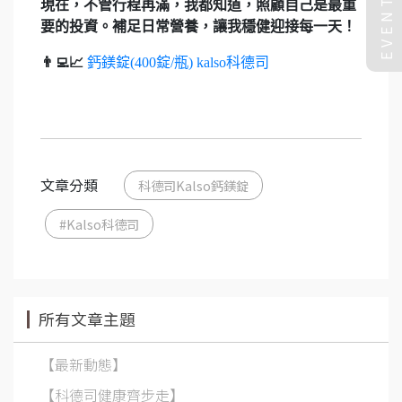
EVENT
現在，不管行程再滿，我都知道，照顧自己是最重
要的投資。補足日常營養，讓我穩健迎接每一天！
👨‍💻📈
鈣鎂錠(400錠/瓶) kalso科德司
文章分類
科德司Kalso鈣鎂錠
#Kalso科德司
所有文章主題
【最新動態】
【科德司健康齊步走】