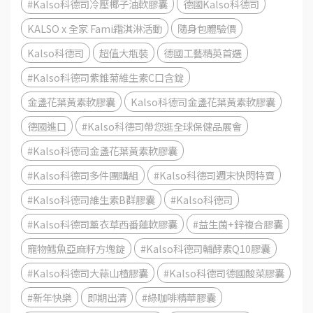
#Kalso科德司冷壓椰子油軟膠囊
德國Kalso科德司
KALSO x 全家 Fami霜淇淋活動
隨身包體驗價
Kalso科德司
超值大瓶裝
德國工藝精英首選
#Kalso科德司紫錐菊維生素C口含錠
金盞花葉黃素軟膠囊
Kalso科德司金盞花葉黃素軟膠囊
德國進口
#Kalso科德司帶您逛全球保健品展會
#Kalso科德司金盞花葉黃素軟膠囊
#Kalso科德司多件團購組
#Kalso科德司週末快閃特賣
#Kalso科德司維生素B群膠囊
#Kalso科德司
#Kalso科德司薰衣草西番蓮軟膠囊
#益生菌+鋅複合膠囊
寵物鱈魚亞麻籽方塊錠
#Kalso科德司輔酵素Q10膠囊
#Kalso科德司大蒜山楂膠囊
#Kalso科德司德國酸菜膠囊
#新年快樂
即期出清
#綠咖啡精華膠囊